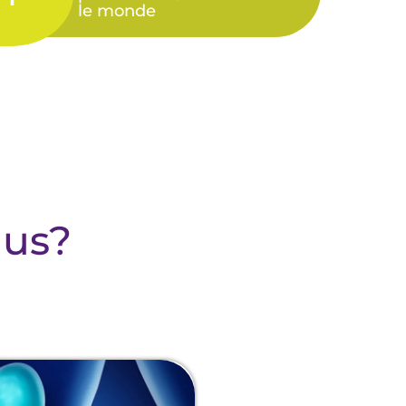
le monde​
lus?