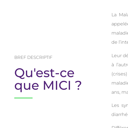
La Mal
appelé
maladi
de l’int
Leur d
BREF DESCRIPTIF
à l’au
Qu'est-ce
(crise
que MICI ?
maladie
ans, ma
Les sy
diarrh
Différ