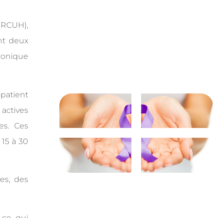
(RCUH),
nt deux
ronique
patient
actives
es. Ces
 15 à 30
es, des
 ce qui