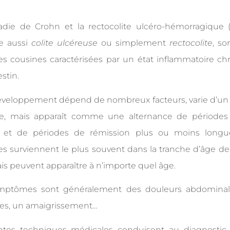
adie de Crohn et la rectocolite ulcéro-hémorragique 
e aussi
colite ulcéreuse
ou simplement
rectocolite
, so
es cousines caractérisées par un état inflammatoire ch
estin.
éveloppement dépend de nombreux facteurs, varie d’un 
tre, mais apparaît comme une alternance de périodes 
s) et de périodes de rémission plus ou moins longu
s surviennent le plus souvent dans la tranche d’âge de
is peuvent apparaître à n’importe quel âge.
mptômes sont généralement des douleurs abdominal
ées, un amaigrissement…
entes techniques médicales conduisent au diagnostic,